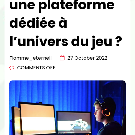
une plateforme
dédiée à
l’univers du jeu ?
Flamme_eternell
27 October 2022
ON
COMMENTS OFF
QUE
TROUVER
SUR
UNE
PLATEFORME
DÉDIÉE
À
L’UNIVERS