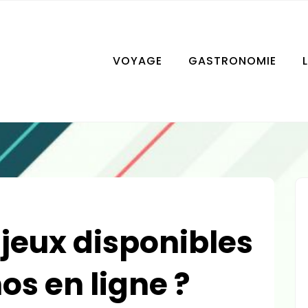
VOYAGE
GASTRONOMIE
 jeux disponibles
os en ligne ?