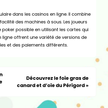
laire dans les casinos en ligne. Il combine
acilité des machines à sous. Les joueurs
poker possible en utilisant les cartes qui
n ligne offrent une variété de versions de
es et des paiements différents.
on
Découvrez le foie gras de
e
canard et d’oie du Périgord
»