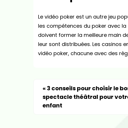
Le vidéo poker est un autre jeu popu
les compétences du poker avec la f
doivent former la meilleure main de 
leur sont distribuées. Les casinos e
vidéo poker, chacune avec des règl
«
3 conseils pour choisir le b
spectacle théâtral pour votr
enfant