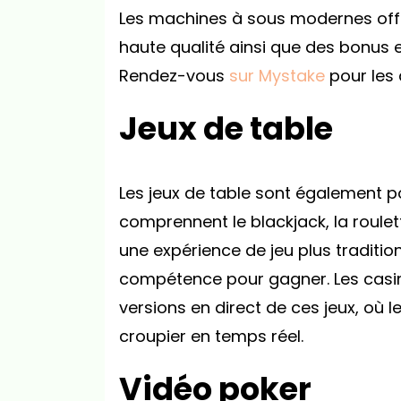
Les machines à sous modernes off
haute qualité ainsi que des bonus 
Rendez-vous
sur Mystake
pour les 
Jeux de table
Les jeux de table sont également po
comprennent le blackjack, la roulett
une expérience de jeu plus traditio
compétence pour gagner. Les casin
versions en direct de ces jeux, où 
croupier en temps réel.
Vidéo poker