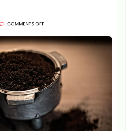
ON
COMMENTS OFF
MARC
DE
CAFÉ
:
UN
ENGRAIS
NATUREL
IDÉAL
POUR
LES
JARDINIERS
!