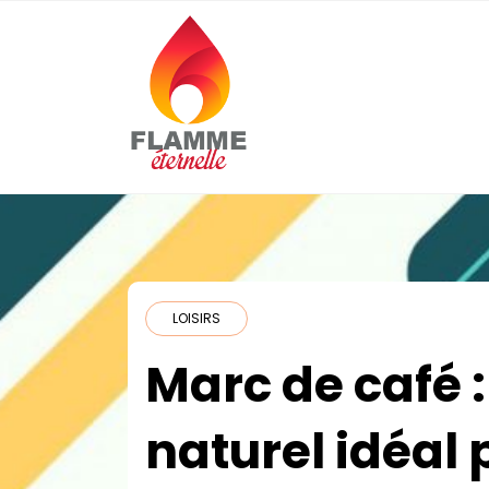
Skip
to
content
Flamme-
Eternelle.com
LOISIRS
Marc de café :
naturel idéal 