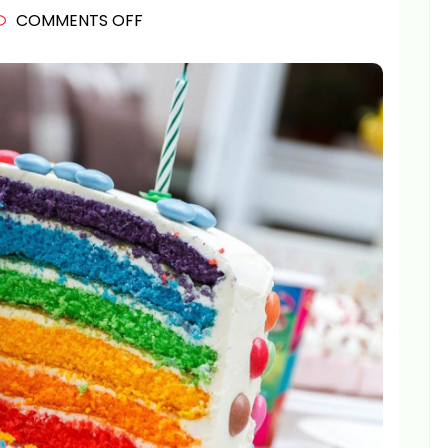
ON
COMMENTS OFF
LES
COLORANTS
ALIMENTAIRES
:
TOUT
POUR
DES
GÂTEAUX
RÉUSSIS
!