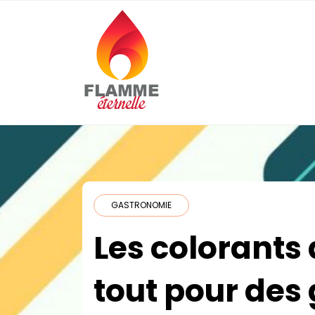
Skip
to
content
Flamme-
Eternelle.com
GASTRONOMIE
Les colorants 
tout pour des 