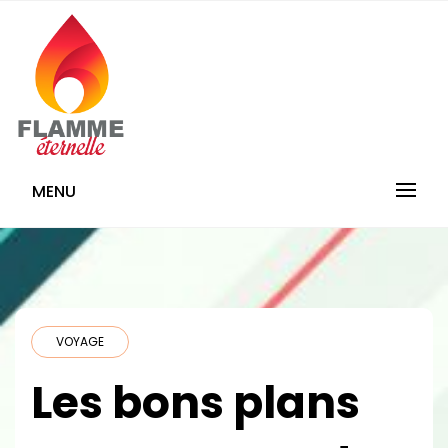
Skip
to
content
Flamme-
MENU
Eternelle.com
VOYAGE
Les bons plans