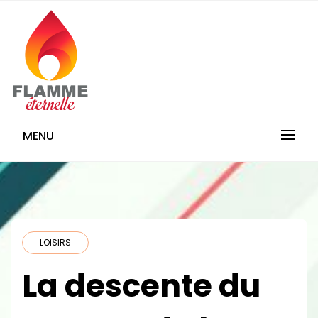
Skip
to
content
Flamme-
MENU
Eternelle.com
LOISIRS
La descente du