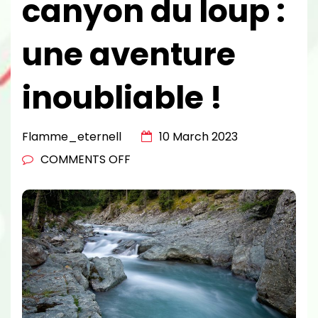
canyon du loup :
une aventure
inoubliable !
Flamme_eternell
10 March 2023
ON
COMMENTS OFF
LA
DESCENTE
DU
CANYON
DU
LOUP
:
UNE