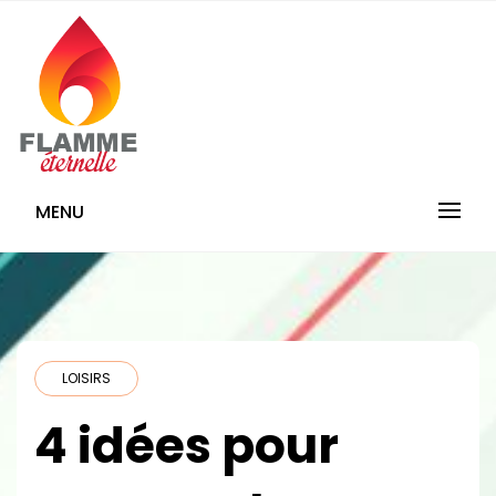
Skip
to
content
Flamme-
MENU
Eternelle.com
LOISIRS
4 idées pour