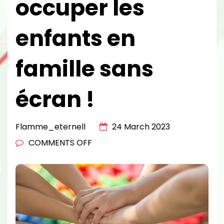
occuper les
enfants en
famille sans
écran !
Flamme_eternell
24 March 2023
ON
COMMENTS OFF
4
IDÉES
POUR
OCCUPER
LES